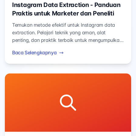
Instagram Data Extraction - Panduan
Praktis untuk Marketer dan Peneliti
Temukan metode efektif untuk Instagram data
extraction. Pelajari teknik yang aman, alat
penting, dan praktik terbaik untuk mengumpulkan
insight sambil tetap patuh aturan.
Baca Selengkapnya