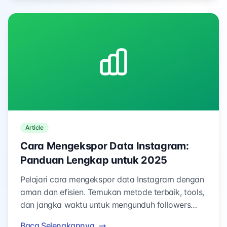
Article
Cara Mengekspor Data Instagram:
Panduan Lengkap untuk 2025
Pelajari cara mengekspor data Instagram dengan
aman dan efisien. Temukan metode terbaik, tools,
dan jangka waktu untuk mengunduh followers
Instagram, komentar, dan data pengguna.
Baca Selengkapnya