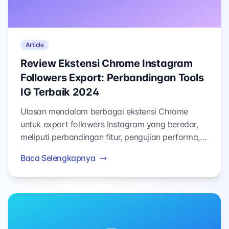
Article
Review Ekstensi Chrome Instagram
Followers Export: Perbandingan Tools
IG Terbaik 2024
Ulasan mendalam berbagai ekstensi Chrome
untuk export followers Instagram yang beredar,
meliputi perbandingan fitur, pengujian performa,
penilaian keamanan, serta pengalaman pengguna
Baca Selengkapnya
agar Anda dapat memilih solusi ekspor data IG
yang optimal.