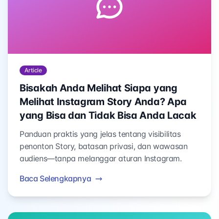
Article
Bisakah Anda Melihat Siapa yang
Melihat Instagram Story Anda? Apa
yang Bisa dan Tidak Bisa Anda Lacak
Panduan praktis yang jelas tentang visibilitas
penonton Story, batasan privasi, dan wawasan
audiens—tanpa melanggar aturan Instagram.
Baca Selengkapnya