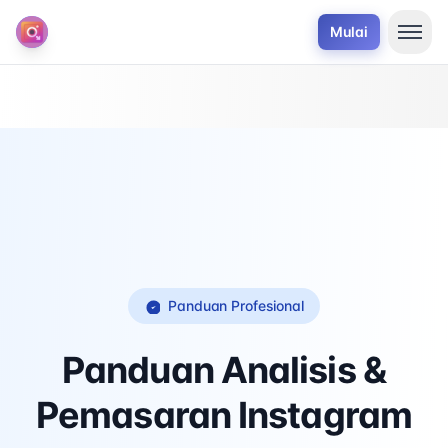
Mulai
Panduan Profesional
Panduan Analisis &
Pemasaran Instagram