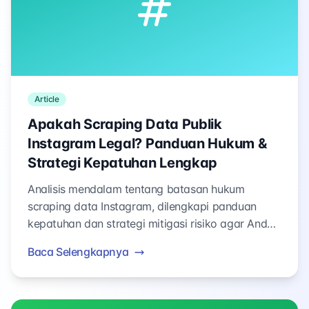
Article
Apakah Scraping Data Publik
Instagram Legal? Panduan Hukum &
Strategi Kepatuhan Lengkap
Analisis mendalam tentang batasan hukum
scraping data Instagram, dilengkapi panduan
kepatuhan dan strategi mitigasi risiko agar Anda
dapat mengumpulkan data dengan aman dan
Baca Selengkapnya
legal.