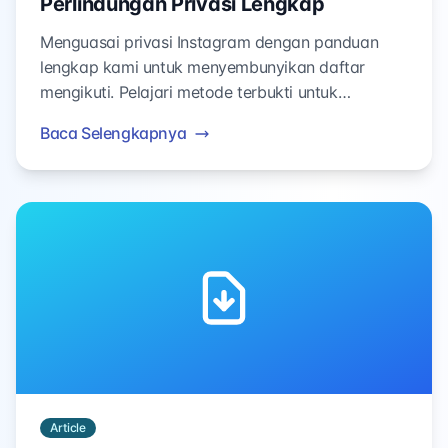
Perlindungan Privasi Lengkap
Menguasai privasi Instagram dengan panduan
lengkap kami untuk menyembunyikan daftar
mengikuti. Pelajari metode terbukti untuk
melindungi koneksi Anda dan mempertahankan
Baca Selengkapnya
privasi digital di 2025.
Article