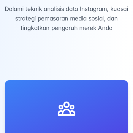
Dalami teknik analisis data Instagram, kuasai
strategi pemasaran media sosial, dan
tingkatkan pengaruh merek Anda