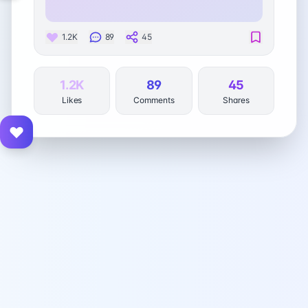
1.2K
89
45
1.2K
89
45
Likes
Comments
Shares