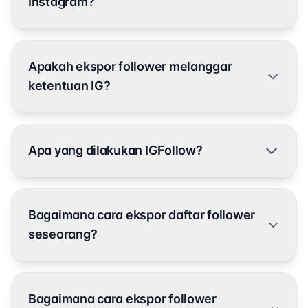
Instagram?
Apakah ekspor follower melanggar
ketentuan IG?
Apa yang dilakukan IGFollow?
Bagaimana cara ekspor daftar follower
seseorang?
Bagaimana cara ekspor follower