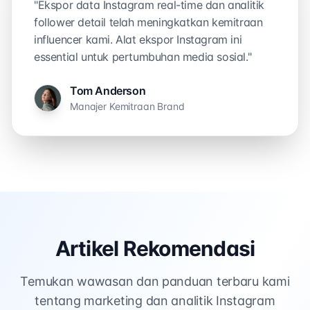
"Ekspor data Instagram real-time dan analitik
follower detail telah meningkatkan kemitraan
influencer kami. Alat ekspor Instagram ini
essential untuk pertumbuhan media sosial."
Tom Anderson
Manajer Kemitraan Brand
Artikel Rekomendasi
Temukan wawasan dan panduan terbaru kami
tentang marketing dan analitik Instagram