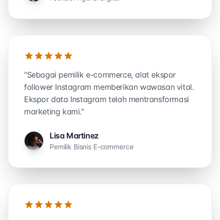
"Sebagai pemilik e-commerce, alat ekspor
follower Instagram memberikan wawasan vital.
Ekspor data Instagram telah mentransformasi
marketing kami."
Lisa Martinez
Pemilik Bisnis E-commerce