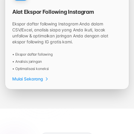
Alat Ekspor Following Instagram
Ekspor daftar following Instagram Anda dalam
CSV/Excel, analisis siapa yang Anda ikuti, lacak
unfollow & optimalkan jaringan Anda dengan alat
ekspor following IG gratis kami.
• Ekspor daftar following
• Analisis jaringan
• Optimalisasi koneksi
Mulai Sekarang