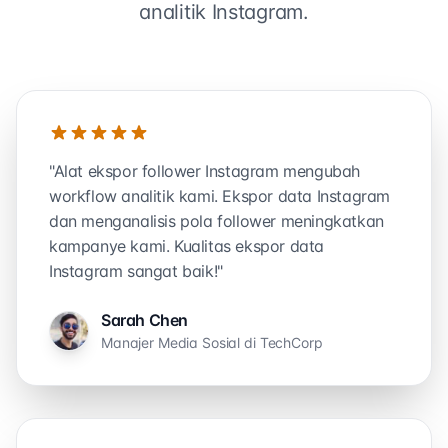
analitik Instagram.
"Alat ekspor follower Instagram mengubah
workflow analitik kami. Ekspor data Instagram
dan menganalisis pola follower meningkatkan
kampanye kami. Kualitas ekspor data
Instagram sangat baik!"
Sarah Chen
Manajer Media Sosial di TechCorp