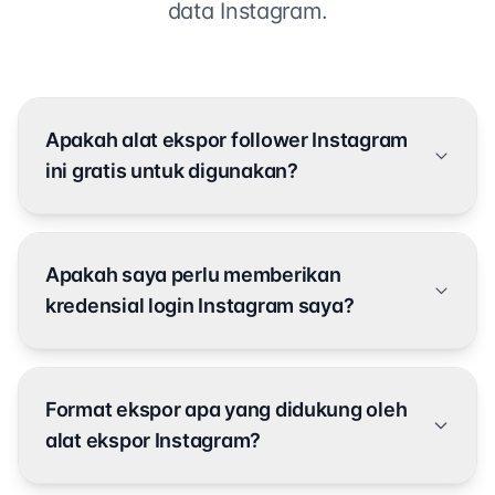
data Instagram.
Apakah alat ekspor follower Instagram
ini gratis untuk digunakan?
Apakah saya perlu memberikan
kredensial login Instagram saya?
Format ekspor apa yang didukung oleh
alat ekspor Instagram?