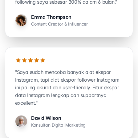
following saya sebesar 300% dalam 6 bulan."
Emma Thompson
Content Creator & Influencer
"Saya sudah mencoba banyak alat ekspor
Instagram, tapi alat ekspor follower Instagram
ini paling akurat dan user-friendly. Fitur ekspor
data Instagram lengkap dan supportnya
excellent."
David Wilson
Konsultan Digital Marketing