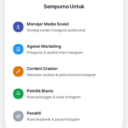
Sempurna Untuk
Manajer Media Sosial
Strategi konten Instagram profesional
Agensi Marketing
Pelaporan & analitik klien Instagram
Content Creator
Wawasan audiens & pertumbuhan Instagram
Pemilik Bisnis
Riset pelanggan & leads Instagram
Peneliti
Riset akademik & pasar Instagram