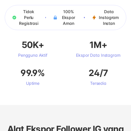
Tidak
100%
Data
Perlu
Ekspor
Instagram
Registrasi
Aman
Instan
50K+
1M+
Pengguna Aktif
Ekspor Data Instagram
99.9%
24/7
Uptime
Tersedia
Alat Ekspor Follower IG yang