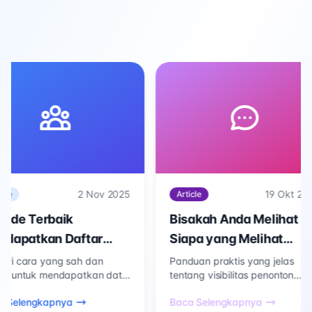
2 Nov 2025
19 Okt 202
cle
Article
ode Terbaik
Bisakah Anda Melihat
dapatkan Daftar
Siapa yang Melihat
lowers Instagram
Instagram Story Anda?
jari cara yang sah dan
Panduan praktis yang jelas
ien untuk mendapatkan data
tentang visibilitas penonton
petitor: Panduan
Apa yang Bisa dan Tidak
wers Instagram kompetitor,
Story, batasan privasi, dan
gkap Strategi
Bisa Anda Lacak
 Selengkapnya
Baca Selengkapnya
ai keahlian utama untuk
wawasan audiens—tanpa
 more about Metode Terbaik Mendapatkan Daftar Followers Instagra
Read more about Bisakah Anda 