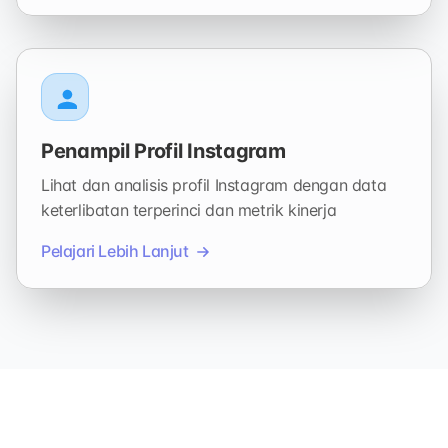
Penampil Profil Instagram
Lihat dan analisis profil Instagram dengan data
keterlibatan terperinci dan metrik kinerja
Pelajari Lebih Lanjut