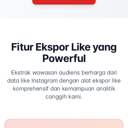
Fitur Ekspor Like yang
Powerful
Ekstrak wawasan audiens berharga dari
data like Instagram dengan alat ekspor like
komprehensif dan kemampuan analitik
canggih kami.