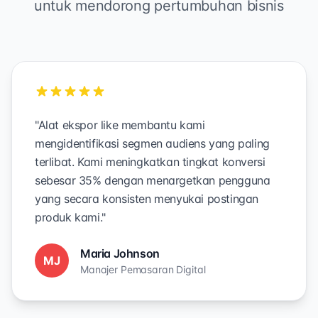
untuk mendorong pertumbuhan bisnis
"Alat ekspor like membantu kami
mengidentifikasi segmen audiens yang paling
terlibat. Kami meningkatkan tingkat konversi
sebesar 35% dengan menargetkan pengguna
yang secara konsisten menyukai postingan
produk kami."
Maria Johnson
MJ
Manajer Pemasaran Digital