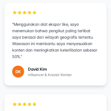
"Menggunakan alat ekspor like, saya
menemukan bahwa pengikut paling terlibat
saya berasal dari wilayah geografis tertentu.
Wawasan ini membantu saya menyesuaikan
konten dan meningkatkan keterlibatan sebesar
50%."
David Kim
DK
Influencer & Kreator Konten