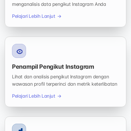
menganalisis data pengikut Instagram Anda
Pelajari Lebih Lanjut
Penampil Pengikut Instagram
Lihat dan analisis pengikut Instagram dengan
wawasan profil terperinci dan metrik keterlibatan
Pelajari Lebih Lanjut