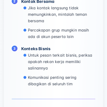
Kontak Bersama
Jika kontak langsung tidak
memungkinkan, mintalah teman
bersama
Percakapan grup mungkin masih
ada di akun peserta lain
Konteks Bisnis
Untuk pesan terkait bisnis, periksa
apakah rekan kerja memiliki
salinannya
Komunikasi penting sering
dibagikan di seluruh tim