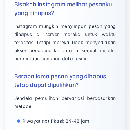
Bisakah Instagram melihat pesanku
yang dihapus?
Instagram mungkin menyimpan pesan yang
dihapus di server mereka untuk waktu
terbatas, tetapi mereka tidak menyediakan
akses pengguna ke data ini kecuali melalui
permintaan unduhan data resmi.
Berapa lama pesan yang dihapus
tetap dapat dipulihkan?
Jendela pemulihan bervariasi berdasarkan
metode:
Riwayat notifikasi: 24-48 jam