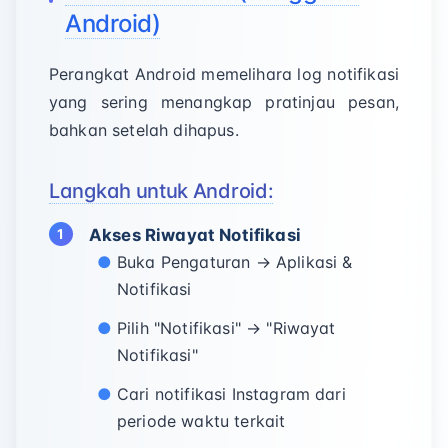
Android)
Perangkat Android memelihara log notifikasi
yang sering menangkap pratinjau pesan,
bahkan setelah dihapus.
Langkah untuk Android:
Akses Riwayat Notifikasi
Buka Pengaturan → Aplikasi &
Notifikasi
Pilih "Notifikasi" → "Riwayat
Notifikasi"
Cari notifikasi Instagram dari
periode waktu terkait