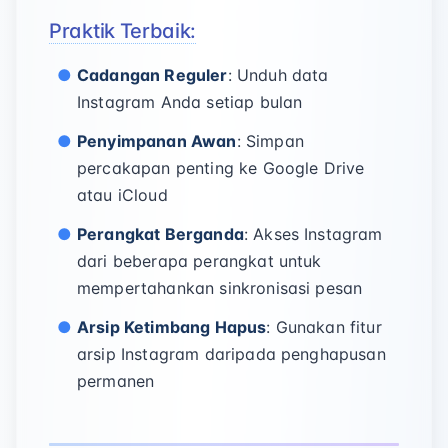
Praktik Terbaik:
Cadangan Reguler
: Unduh data
Instagram Anda setiap bulan
Penyimpanan Awan
: Simpan
percakapan penting ke Google Drive
atau iCloud
Perangkat Berganda
: Akses Instagram
dari beberapa perangkat untuk
mempertahankan sinkronisasi pesan
Arsip Ketimbang Hapus
: Gunakan fitur
arsip Instagram daripada penghapusan
permanen