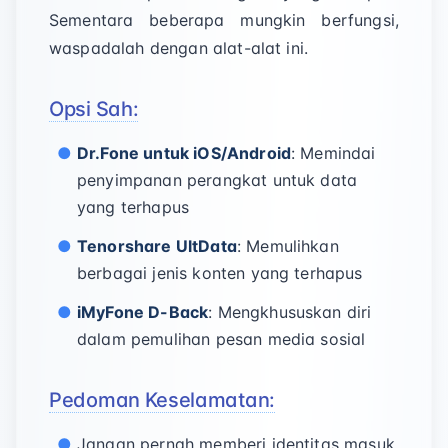
Sementara beberapa mungkin berfungsi,
waspadalah dengan alat-alat ini.
Opsi Sah:
Dr.Fone untuk iOS/Android
: Memindai
penyimpanan perangkat untuk data
yang terhapus
Tenorshare UltData
: Memulihkan
berbagai jenis konten yang terhapus
iMyFone D-Back
: Mengkhususkan diri
dalam pemulihan pesan media sosial
Pedoman Keselamatan:
Jangan pernah memberi identitas masuk