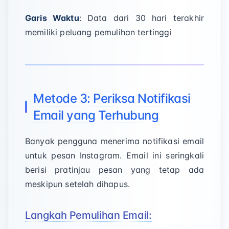
Garis Waktu
: Data dari 30 hari terakhir
memiliki peluang pemulihan tertinggi
Metode 3: Periksa Notifikasi
Email yang Terhubung
Banyak pengguna menerima notifikasi email
untuk pesan Instagram. Email ini seringkali
berisi pratinjau pesan yang tetap ada
meskipun setelah dihapus.
Langkah Pemulihan Email: