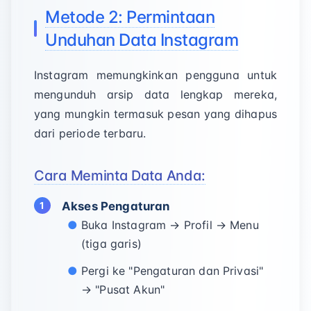
Metode 2: Permintaan
Unduhan Data Instagram
Instagram memungkinkan pengguna untuk
mengunduh arsip data lengkap mereka,
yang mungkin termasuk pesan yang dihapus
dari periode terbaru.
Cara Meminta Data Anda:
Akses Pengaturan
Buka Instagram → Profil → Menu
(tiga garis)
Pergi ke "Pengaturan dan Privasi"
→ "Pusat Akun"