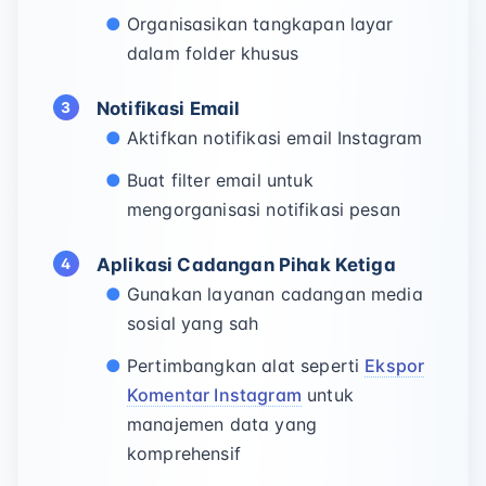
Organisasikan tangkapan layar
dalam folder khusus
Notifikasi Email
Aktifkan notifikasi email Instagram
Buat filter email untuk
mengorganisasi notifikasi pesan
Aplikasi Cadangan Pihak Ketiga
Gunakan layanan cadangan media
sosial yang sah
Pertimbangkan alat seperti
Ekspor
Komentar Instagram
untuk
manajemen data yang
komprehensif