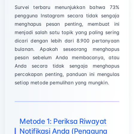
Survei terbaru menunjukkan bahwa 73%
pengguna Instagram secara tidak sengaja
menghapus pesan penting, membuat ini
menjadi salah satu topik yang paling sering
dicari dengan lebih dari 8.900 pertanyaan
bulanan. Apakah seseorang menghapus
pesan sebelum Anda membacanya, atau
Anda secara tidak sengaja menghapus
percakapan penting, panduan ini mengulas
setiap metode pemulihan yang mungkin.
Metode 1: Periksa Riwayat
Notifikasi Anda (Pengguna