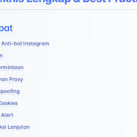
pat
 Anti-bot Instagram
an
Permintaan
ran Proxy
Spoofing
Cookies
 Alert
ksi Lanjutan