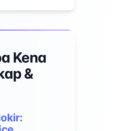
pa Kena
kap &
okir:
ice