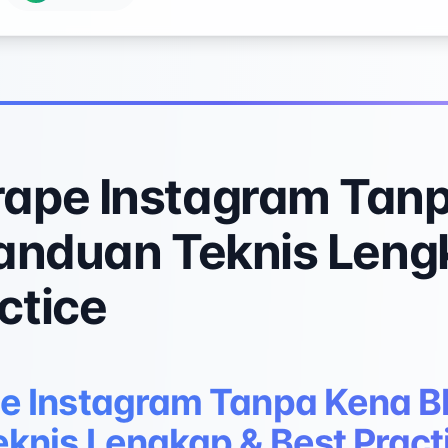
rape Instagram Tan
Panduan Teknis Leng
ctice
e Instagram Tanpa Kena Bl
knis Lengkap & Best Pract