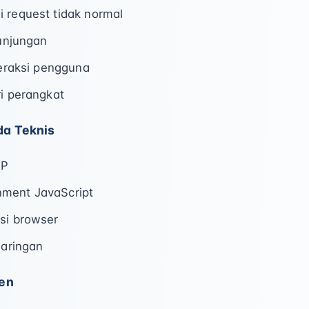
 request tidak normal
kunjungan
teraksi pengguna
ri perangkat
da Teknis
TP
ment JavaScript
si browser
jaringan
ten