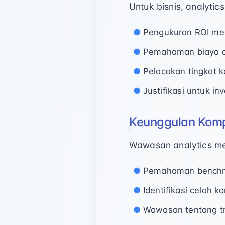
Untuk bisnis, analyti
Pengukuran ROI med
Pemahaman biaya ak
Pelacakan tingkat k
Justifikasi untuk in
Keunggulan Kompe
Wawasan analytics m
Pemahaman benchma
Identifikasi celah 
Wawasan tentang tr