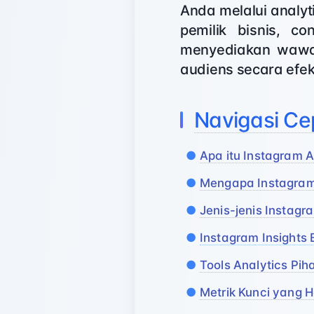
Anda melalui analyt
pemilik bisnis, co
menyediakan wawas
audiens secara efek
Navigasi Ce
Apa itu Instagram A
Mengapa Instagram 
Jenis-jenis Instagr
Instagram Insights
Tools Analytics Pih
Metrik Kunci yang H