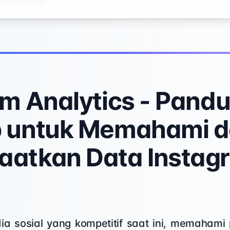
am Analytics - Pand
 untuk Memahami 
atkan Data Instag
a sosial yang kompetitif saat ini, memahami