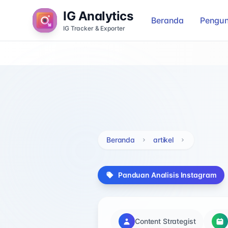
IG Analytics
Beranda
Pengun
IG Tracker & Exporter
Beranda
artikel
Panduan Analisis Instagram
Content Strategist