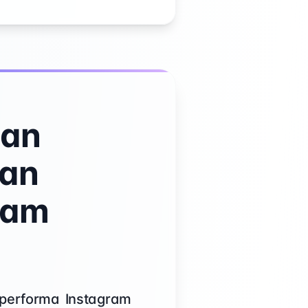
uan
dan
ram
 performa Instagram