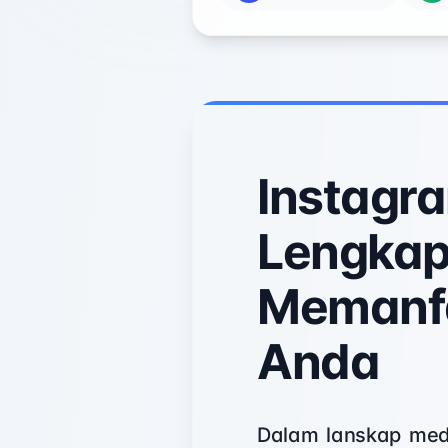
Instagr
Lengkap
Memanfa
Anda
Dalam lanskap medi