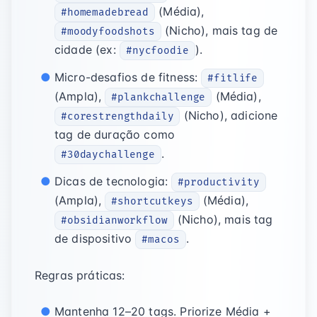
(Média),
#homemadebread
(Nicho), mais tag de
#moodyfoodshots
cidade (ex:
).
#nycfoodie
Micro-desafios de fitness:
#fitlife
(Ampla),
(Média),
#plankchallenge
(Nicho), adicione
#corestrengthdaily
tag de duração como
.
#30daychallenge
Dicas de tecnologia:
#productivity
(Ampla),
(Média),
#shortcutkeys
(Nicho), mais tag
#obsidianworkflow
de dispositivo
.
#macos
Regras práticas:
Mantenha 12–20 tags. Priorize Média +