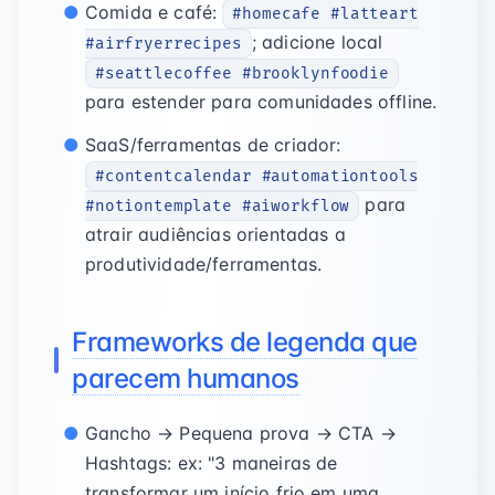
Comida e café:
#homecafe #latteart
; adicione local
#airfryerrecipes
#seattlecoffee #brooklynfoodie
para estender para comunidades offline.
SaaS/ferramentas de criador:
#contentcalendar #automationtools
para
#notiontemplate #aiworkflow
atrair audiências orientadas a
produtividade/ferramentas.
Frameworks de legenda que
parecem humanos
Gancho → Pequena prova → CTA →
Hashtags: ex: "3 maneiras de
transformar um início frio em uma