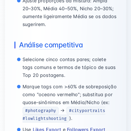
Ajuste proporções da mistura: Ampla
20–30%, Média 40–50%, Nicho 20–30%;
aumente ligeiramente Média se os dados
sugerirem.
Análise competitiva
Selecione cinco contas pares; colete
tags comuns e termos de tópico de suas
Top 20 postagens.
Marque tags com >60% de sobreposição
como "oceano vermelho"; substitua por
quase-sinônimos em Média/Nicho (ex:
→
#photography
#cityportraits
).
#lowlightshooting
Use
Likes Export
e
Followers Export