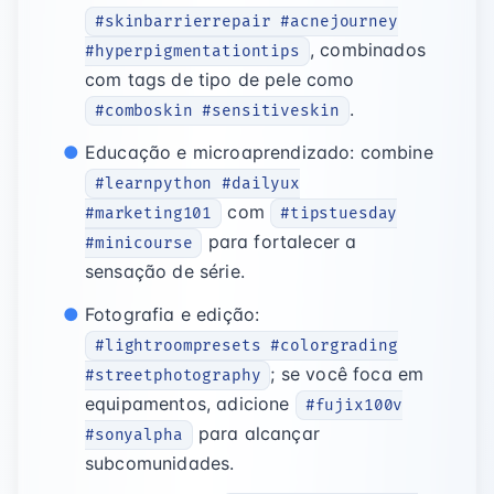
#skinbarrierrepair #acnejourney
, combinados
#hyperpigmentationtips
com tags de tipo de pele como
.
#comboskin #sensitiveskin
Educação e microaprendizado: combine
#learnpython #dailyux
com
#marketing101
#tipstuesday
para fortalecer a
#minicourse
sensação de série.
Fotografia e edição:
#lightroompresets #colorgrading
; se você foca em
#streetphotography
equipamentos, adicione
#fujix100v
para alcançar
#sonyalpha
subcomunidades.