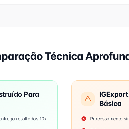
paração Técnica Aprofun
struído Para
IGExport
Básica
ntrega resultados 10x
Processamento sin