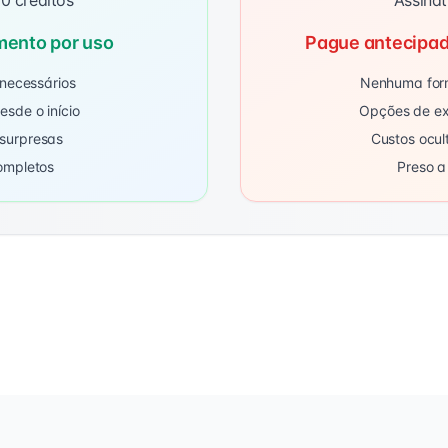
0 créditos
Assinat
mento por uso
Pague antecipad
necessários
Nenhuma form
esde o início
Opções de ex
 surpresas
Custos ocul
completos
Preso a