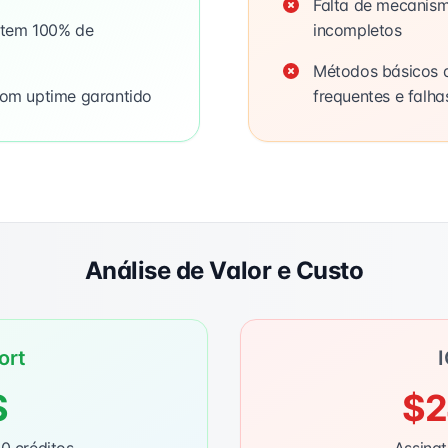
Falta de mecanism
antem 100% de
incompletos
Métodos básicos 
com uptime garantido
frequentes e falha
Análise de Valor e Custo
ort
S
$2