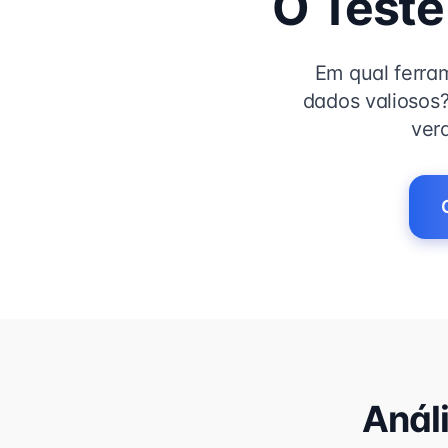
O Teste
Em qual ferra
dados valiosos
ver
Anál