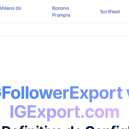
Vídeos do
Banana
SortFeed
Prompts
GFollowerExport 
IGExport.com