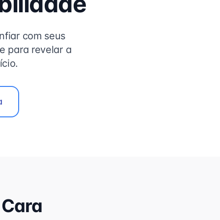
bilidade
nfiar com seus
 para revelar a
cio.
a
 Cara