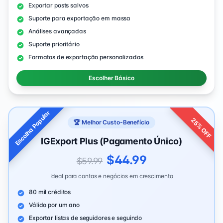
Exportar posts salvos
Suporte para exportação em massa
Análises avançadas
Suporte prioritário
Formatos de exportação personalizados
Escolher Básico
Escolha Popular
25% OFF
🏆 Melhor Custo-Benefício
IGExport Plus (Pagamento Único)
$44.99
$59.99
Ideal para contas e negócios em crescimento
80 mil créditos
Válido por um ano
Exportar listas de seguidores e seguindo