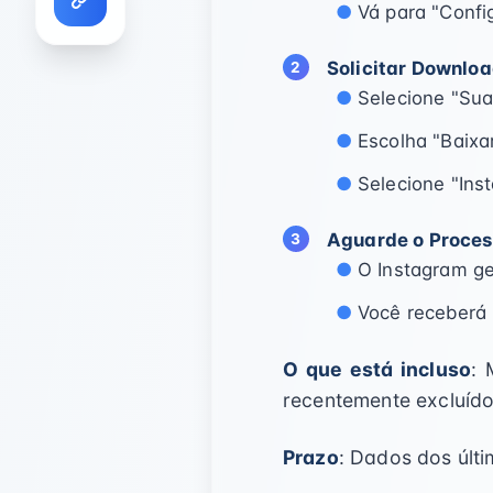
Vá para "Confi
Solicitar Downlo
Selecione "Su
Escolha "Baixa
Selecione "Ins
Aguarde o Proce
O Instagram ge
Você receberá 
O que está incluso
: 
recentemente excluíd
Prazo
: Dados dos últ