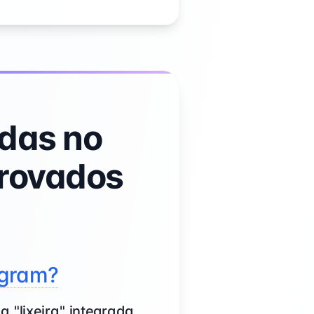
das no
rovados
agram?
 "lixeira" integrada