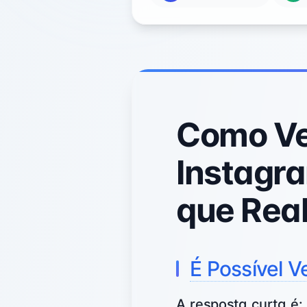
Como Ve
Instagr
que Rea
É Possível 
A resposta curta é: