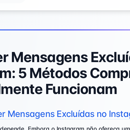
r Mensagens Excluí
am: 5 Métodos Comp
lmente Funcionam
Ver Mensagens Excluídas no Inst
 depende. Embora o Instagram não ofereça uma