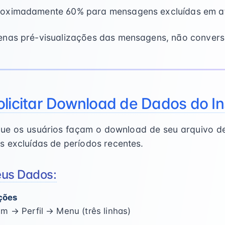
roximadamente 60% para mensagens excluídas em a
enas pré-visualizações das mensagens, não conver
olicitar Download de Dados do I
que os usuários façam o download de seu arquivo d
s excluídas de períodos recentes.
eus Dados:
ções
am → Perfil → Menu (três linhas)