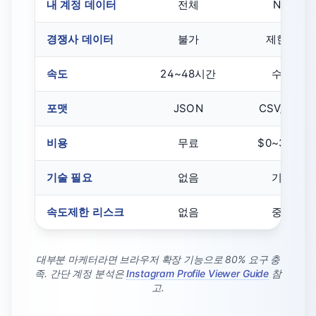
내 계정 데이터
전체
N/A
경쟁사 데이터
불가
제한적
속도
24~48시간
수분
포맷
JSON
CSV/엑셀
비용
무료
$0~30/월
기술 필요
없음
기본
속도제한 리스크
없음
중간
대부분 마케터라면 브라우저 확장 기능으로 80% 요구 충
족. 간단 계정 분석은
Instagram Profile Viewer Guide
참
고.