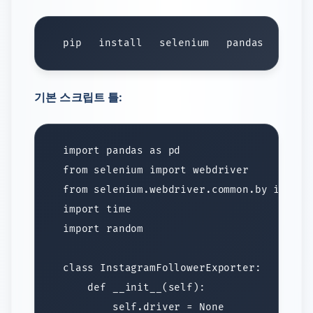
pip
 install
 selenium
 pandas
 openp
기본 스크립트 틀: