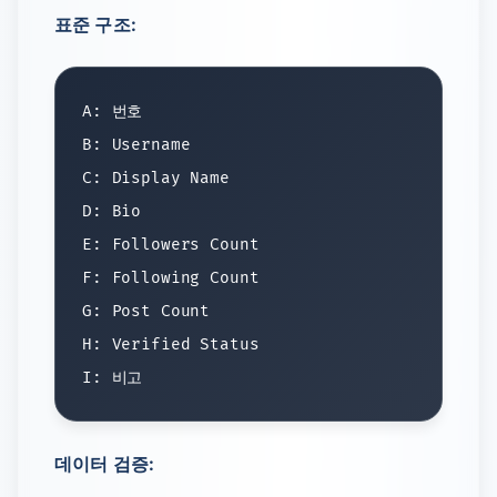
표준 구조:
A: 번호

B: Username

C: Display Name

D: Bio

E: Followers Count

F: Following Count

G: Post Count

H: Verified Status

데이터 검증: