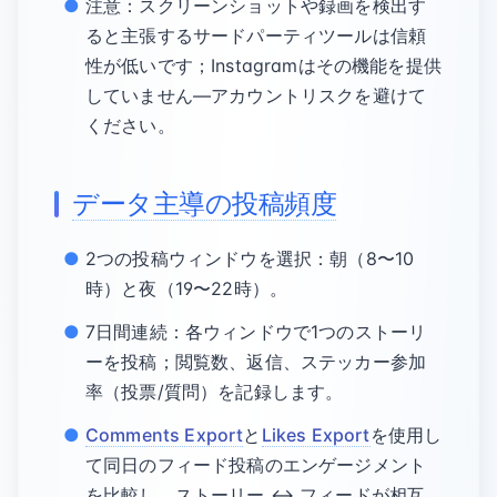
注意：スクリーンショットや録画を検出す
ると主張するサードパーティツールは信頼
性が低いです；Instagramはその機能を提供
していません—アカウントリスクを避けて
ください。
データ主導の投稿頻度
2つの投稿ウィンドウを選択：朝（8〜10
時）と夜（19〜22時）。
7日間連続：各ウィンドウで1つのストーリ
ーを投稿；閲覧数、返信、ステッカー参加
率（投票/質問）を記録します。
Comments Export
と
Likes Export
を使用し
て同日のフィード投稿のエンゲージメント
を比較し、ストーリー ↔ フィードが相互