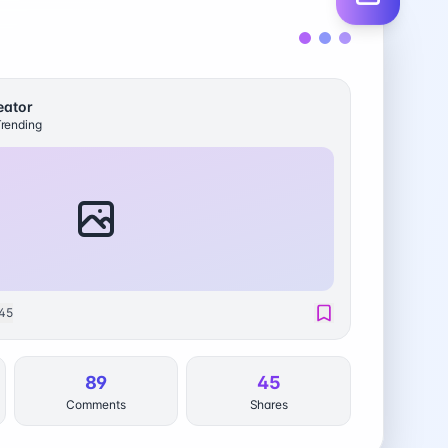
eator
rending
45
89
45
Comments
Shares