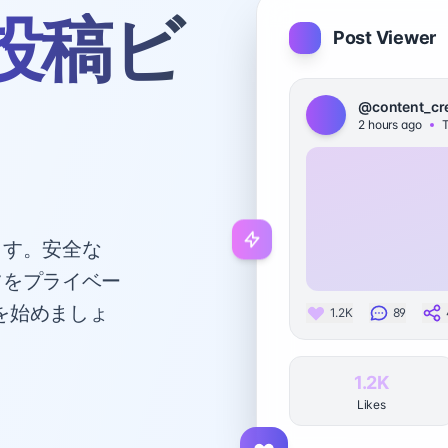
m投稿ビ
Post Viewer
@content_cr
2 hours ago
T
きます。安全な
ンツをプライベー
を始めましょ
1.2K
89
1.2K
Likes