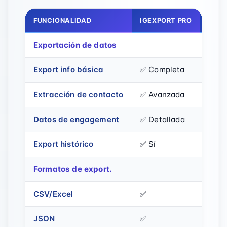
FUNCIONALIDAD
IGEXPORT PRO
INST
Exportación de datos
Export info básica
✅ Completa
✅ Co
Extracción de contacto
✅ Avanzada
⚠️ B
Datos de engagement
✅ Detallada
⚠️ S
Export histórico
✅ Sí
❌ No
Formatos de export.
CSV/Excel
✅
✅
JSON
✅
❌