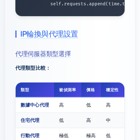
IP輪換與代理設置
代理伺服器類型選擇
代理類型比較：
類型
被偵測率
價格
穩定性
推薦
數據中心代理
高
低
高
⭐⭐
住宅代理
低
高
中
⭐⭐⭐
行動代理
極低
極高
低
⭐⭐⭐