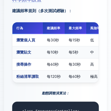
建議頻率規則（多次測試經驗）：
行為
建議頻率
最大頻率
風險等級
瀏覽個人頁
每30秒
每15秒
低
瀏覽貼文
每10秒
每5秒
中
搜尋操作
每60秒
每30秒
高
粉絲清單讀取
每120秒
每60秒
極高
動態調整演算法：