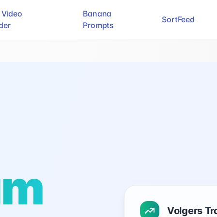
 Video
Banana
SortFeed
der
Prompts
am
Volgers T