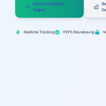
Start met Volgers
Be
Volgen
D
Realtime Tracking
99,9% Nauwkeurig
Ve