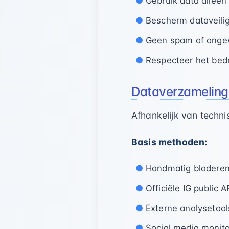
Gebruik data alleen
Bescherm dataveilig
Geen spam of onge
Respecteer het bed
Dataverzamelin
Afhankelijk van techni
Basis methoden:
Handmatig bladeren
Officiële IG public
Externe analysetool
Social media monito