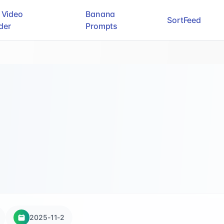
 Video
Banana
SortFeed
der
Prompts
2025-11-2