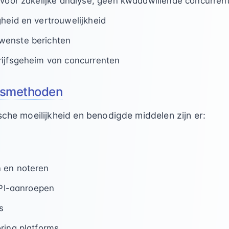
 voor zakelijke analyse, geen kwaadwillende concurrent
heid en vertrouwelijkheid
wenste berichten
rijfsgeheim van concurrenten
gsmethoden
sche moeilijkheid en benodigde middelen zijn er:
 en noteren
 API-aanroepen
s
ring platforms