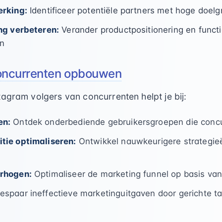
erking:
Identificeer potentiële partners met hoge doel
ng verbeteren:
Verander productpositionering en funct
n
oncurrenten opbouwen
agram volgers van concurrenten helpt je bij:
en:
Ontdek onderbediende gebruikersgroepen die conc
tie optimaliseren:
Ontwikkel nauwkeurigere strategie
erhogen:
Optimaliseer de marketing funnel op basis van
espaar ineffectieve marketinguitgaven door gerichte ta