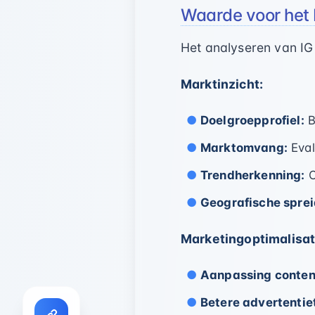
Waarde voor het 
Het analyseren van IG
Marktinzicht:
Doelgroepprofiel:
B
Marktomvang:
Eval
Trendherkenning:
O
Geografische sprei
Marketingoptimalisat
Aanpassing conten
Betere advertentie