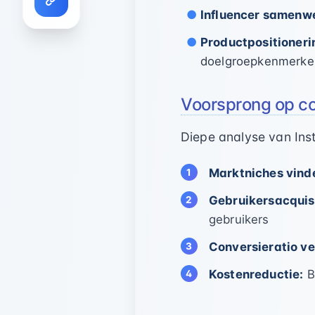
Influencer samenw
Productpositioneri
doelgroepkenmerke
Voorsprong op c
Diepe analyse van Inst
Marktniches vind
Gebruikersacquisi
gebruikers
Conversieratio v
Kostenreductie:
B