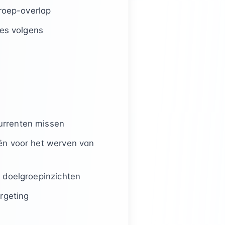
groep-overlap
ies volgens
urrenten missen
ën voor het werven van
 doelgroepinzichten
rgeting