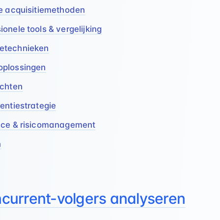
le acquisitiemethoden
onele tools & vergelijking
etechnieken
oplossingen
ichten
entiestrategie
nce & risicomanagement
n
urrent-volgers analyseren