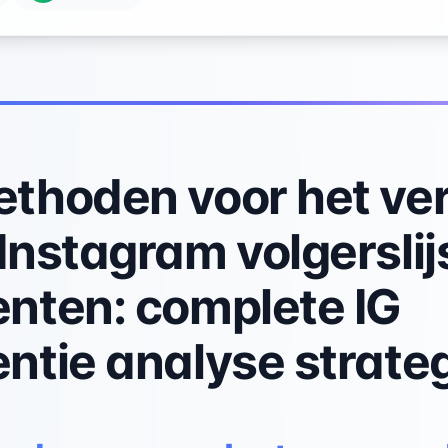
thoden voor het ver
Instagram volgerslij
nten: complete IG
ntie analyse strateg