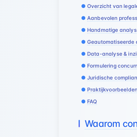
Overzicht van lega
Aanbevolen professi
Handmatige analys
Geautomatiseerde 
Data-analyse & inz
Formulering concurr
Juridische complia
Praktijkvoorbeelde
FAQ
Waarom conc