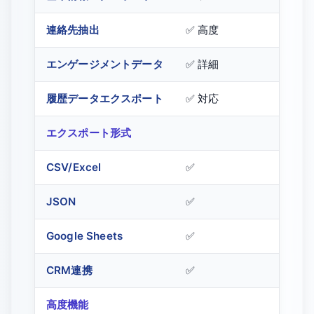
連絡先抽出
✅ 高度
⚠️ 基
エンゲージメントデータ
✅ 詳細
⚠️ シ
履歴データエクスポート
✅ 対応
❌ 非
エクスポート形式
CSV/Excel
✅
✅
JSON
✅
❌
Google Sheets
✅
❌
CRM連携
✅
❌
高度機能