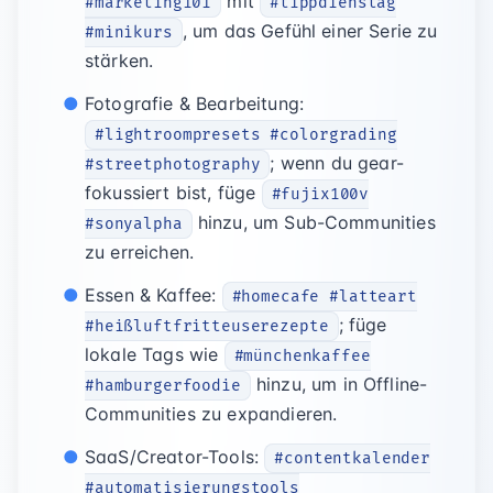
mit
#marketing101
#tippdienstag
, um das Gefühl einer Serie zu
#minikurs
stärken.
Fotografie & Bearbeitung:
#lightroompresets #colorgrading
; wenn du gear-
#streetphotography
fokussiert bist, füge
#fujix100v
hinzu, um Sub-Communities
#sonyalpha
zu erreichen.
Essen & Kaffee:
#homecafe #latteart
; füge
#heißluftfritteuserezepte
lokale Tags wie
#münchenkaffee
hinzu, um in Offline-
#hamburgerfoodie
Communities zu expandieren.
SaaS/Creator-Tools:
#contentkalender
#automatisierungstools