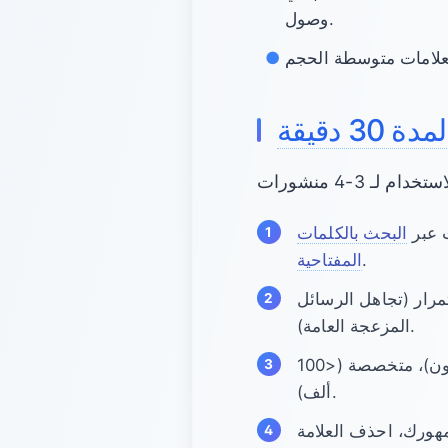
وصول.
 دقيقة
البحث بالكلمات
.
المفتاحية
اجمع 40-60 علامة مستخدمة باستمرار (تجاهل الرسائل
المزعجة العامة).
تحديد أحجامها: صنف كل علامة كواسعة (1-5 مليون منشور)، متوسطة (100 ألف-1 مليون)، متخصصة (<100
ألف).