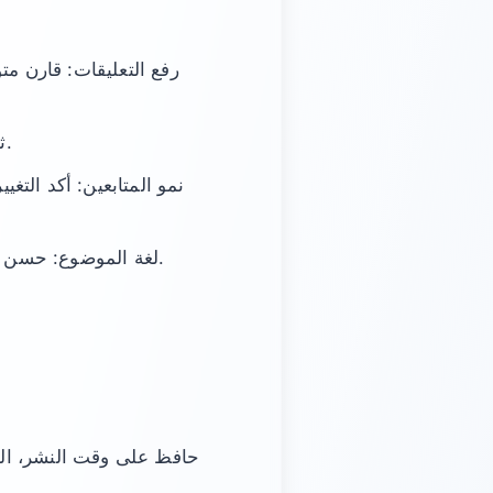
رفع التعليقات: قارن م
لمقارنة عدد الإعجابات عبر منشورات مشابهة.
ث
نمو المتابعين: أكد الت
لتطابق كيف يتحدث جمهورك.
لغة الموضوع: حسن ال
حافظ على وقت النشر، الت