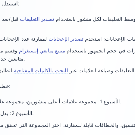
استبدل التخمين بفحوصات بسيطة:
توسط التعليقات لكل منشور باستخدام
تصدير التعليقات
قبل/بعد ا
بات الإعجابات: استخدم
تصدير الإعجابات
غييرات في حجم الجمهور باستخدام
متتبع متابعي إنستغرام
وقسم م
متابعين جدد بعد تغييرات الهاشتاغ).
تعليقات وصياغة العلامات عبر
البحث بالكلمات المفتاحية
خطة اختبار بسيطة (أسبوعان):
الأسبوع 1: مجموعة علامات أ على منشورين، مجموعة علامات ب على منشورين.
الأسبوع 2: بدل أ/ب عبر محتوى مشابه.
نسيق، والخطافات قابلة للمقارنة. اختر المجموعة التي تحقق م