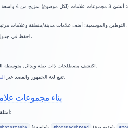
التوطين والموسمية: أضف علامات مدينة/منطقة وعلامات مرتبطة بالوقت عند الصلة.
احفظ في جدول دوران وحدث شهرياً.
.
اكتشف مصطلحات ذات صلة وبدائل متوسطة ا
.
تتبع لغة الجمهور والقصد عبر
الب
بناء مجموعات علام
أمثلة مزج لثلاثة مجالات شائعة:
(متوسطة)،
(واسعة)،
photography
#homemadebread
#mo