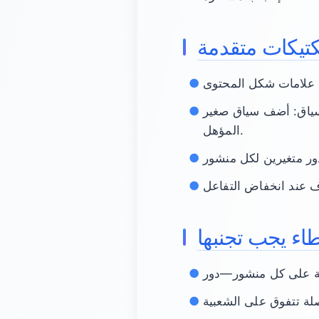
كتيكات متقدمة
المؤهل.
اء يجب تجنبها