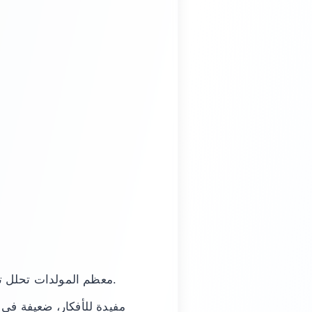
معظم المولدات تحلل تعليقك، كلمات مفتاحية متخصصة، أو صور عينة وتقترح علامات ذات صلة حسب الشعبية.
مفيدة للأفكار، ضعيفة في ا