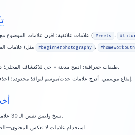
ت
،
علامات علائقية: اقرن علامات الموضوع مع علامات شكل المحتوى (
#reels
#tuto
،
علامات السياق: أضف سياق صغير (مثل
#beginnerphotography
#homeworkout
طبقات جغرافية: ادمج مدينة + حي للاكتشاف المحلي؛ دور متغيرين لكل منشور.
إيقاع موسمي: أدرج علامات حدث/موسم لنوافذ محدودة؛ احذف عند انخفاض التفاعل.
أخط
نسخ ولصق نفس الـ 30 علامة على كل منشور—دور.
استخدام علامات لا تعكس المحتوى—الصلة تتفوق على الشعبية.