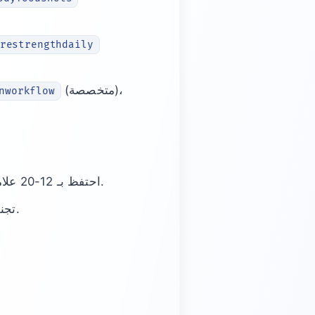
restrengthdaily
(متخصصة)،
nworkflow
احتفظ بـ 12-20 علامة. أولوية للمتوسطة + المتخصصة للرؤية؛ استخدم قليل من الواسعة لانتشار الاكتشاف.
تجنب المرادفات المتشابهة التي تقسم الوصول؛ اختر النسخة التي يستخدمها جمهورك فعلاً.