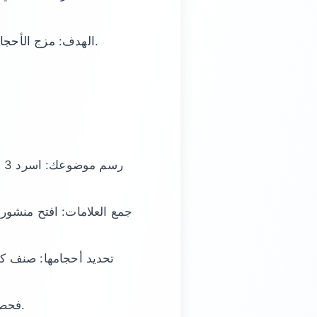
الهدف: مزج الأحجام والصلة حتى تظهر منشوراتك في الحديثة وأحياناً في الأعلى للعلامات متوسطة الحجم.
رسم موضوعك: اسرد 3 مواضيع أساسية و10 عبارات ذات صلة من سير منافسين/تعليقات عبر
فحص الصلة: إذا لم تطابق المنشورات الأعلى أسلوبك البصري أو جمهورك، احذف العلامة.