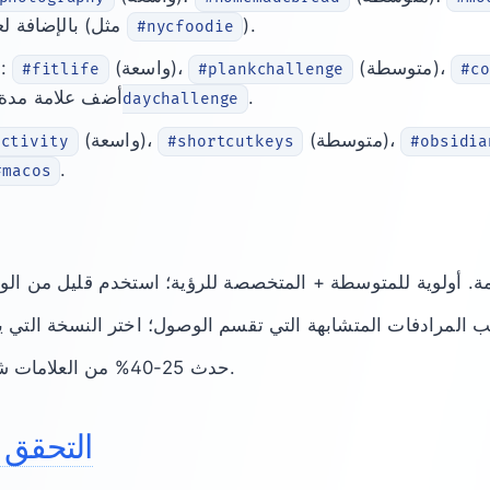
).
(متخصصة)، بالإضافة لعلامة مدينة (مثل
#nycfoodie
(متوسطة)،
(واسعة)،
تحديات اللياقة الصغيرة:
#fitlife
#plankchallenge
#co
.
(متخصصة)، أضف علامة 
#30daychallenge
(متوسطة)،
(واسعة)،
uctivity
#shortcutkeys
#obsidia
.
#macos
حدث 25-40% من العلامات شهرياً؛ قلم ضعيفة الأداء.
التحقق ب