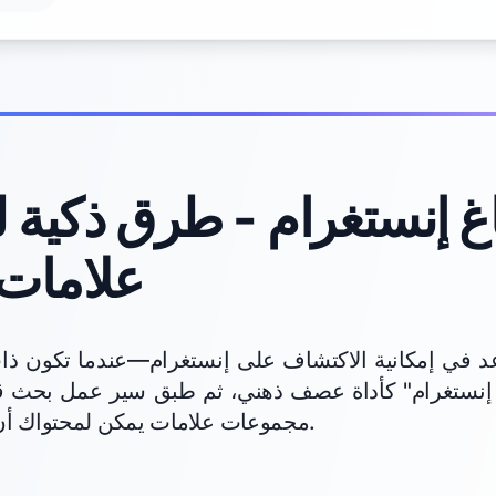
غ إنستغرام - طرق ذكية ل
علامات 
اعد في إمكانية الاكتشاف على إنستغرام—عندما تكون 
 إنستغرام" كأداة عصف ذهني، ثم طبق سير عمل بحث قصير
مجموعات علامات يمكن لمحتواك أن يحتل مرتبة واقعية فيها.