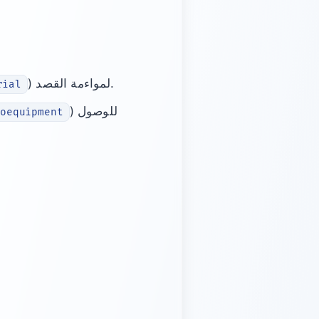
) لمواءمة القصد.
rial
) للوصول
noequipment