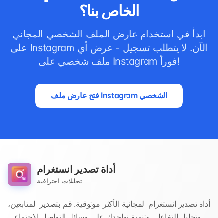
الخاص بنا؟
ابدأ في استخدام عارض الملف الشخصي المجاني
على Instagram الآن. لا يتطلب تسجيل - عرض أي
ملف شخصي على Instagram فوراً!
فتح عارض ملف Instagram الشخصي
أداة تصدير انستغرام
تحليلات احترافية
أداة تصدير انستغرام المجانية الأكثر موثوقية. قم بتصدير المتابعين،
وتحليل التفاعل، وتنمية تواجدك على وسائل التواصل الاجتماعي