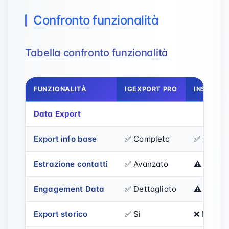
Confronto funzionalità
Tabella confronto funzionalità
FUNZIONALITÀ
IGEXPORT PRO
INSTAGR
Data Export
Export info base
✅ Completo
✅ Compl
Estrazione contatti
✅ Avanzato
⚠️ Base
Engagement Data
✅ Dettagliato
⚠️ Sempl
Export storico
✅ Sì
❌ No