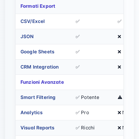
Formati Export
CSV/Excel
✅
✅
JSON
✅
❌
Google Sheets
✅
❌
CRM Integration
✅
❌
Funzioni Avanzate
Smart Filtering
✅ Potente
⚠️ Base
Analytics
✅ Pro
❌ No
Visual Reports
✅ Ricchi
❌ No