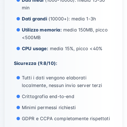
Dati medi
(1000-10000): media 15-30
min
Dati grandi
(10000+): media 1-3h
Utilizzo memoria:
media 150MB, picco
<500MB
CPU usage:
media 15%, picco <40%
Sicurezza (9.8/10):
Tutti i dati vengono elaborati
localmente, nessun invio server terzi
Crittografia end-to-end
Minimi permessi richiesti
GDPR e CCPA completamente rispettati