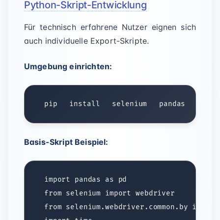
Python-Skript-Entwicklung
Für technisch erfahrene Nutzer eignen sich
auch individuelle Export-Skripte.
Umgebung einrichten:
pip
 install
 selenium
 pandas
 openp
Basis-Skript Beispiel: