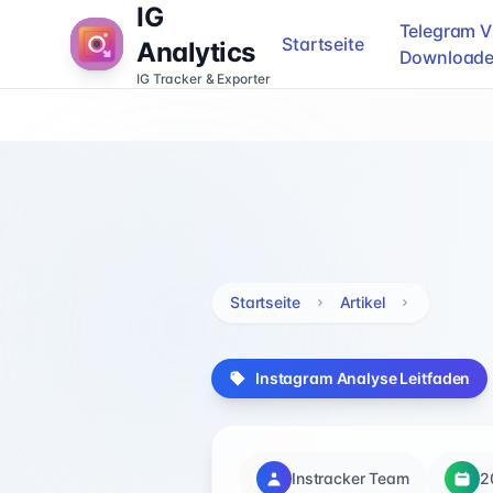
IG
Telegram V
Startseite
Analytics
Downloade
IG Tracker & Exporter
Startseite
Artikel
Instagram Analyse Leitfaden
Instracker Team
2