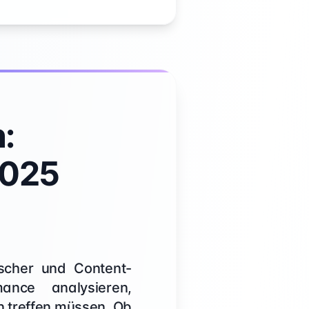
:
2025
scher und Content-
mance analysieren,
n treffen müssen. Ob