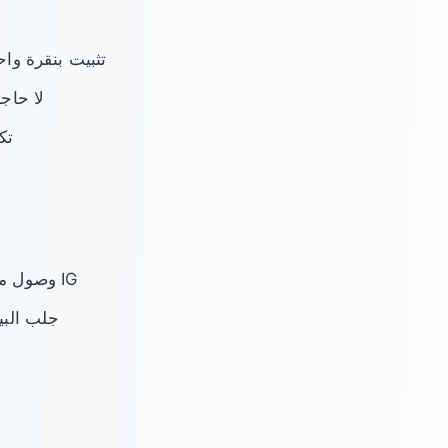
تثبيت بنقرة واح
لا حاج
تك
وصول مباشر إلى عناصر صفحة IG
جلب البي