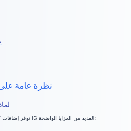
د
نظرة عامة على
لماذ
توفر إضافات كروم كحلول تصدير بيانات IG العديد من المزايا الواضحة: