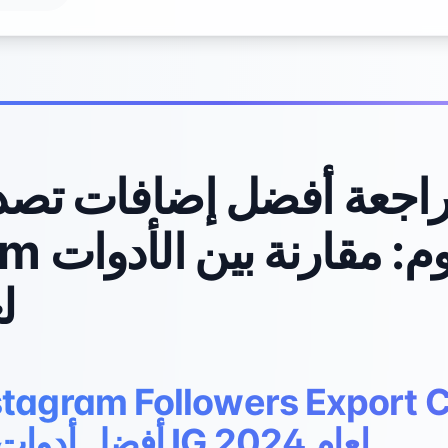
اجعة أفضل إضافات تصدي
nstagram
لع
Extension: أفضل أدوات IG لعام 2024