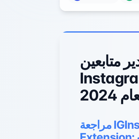
ر متابعين
I على كروم: مقارنة بين الأدوات
ام 2024
مراجعة IGInstagram Followers Export Chrome