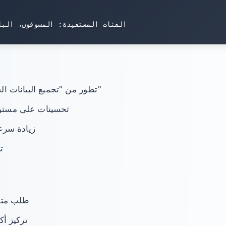
تطور من "تجميع البيانات الخام" إلى "تحليلات ذكية"
تحسينات على مستوى
زيادة سرعة
ت
طلب متزا
تركيز أك