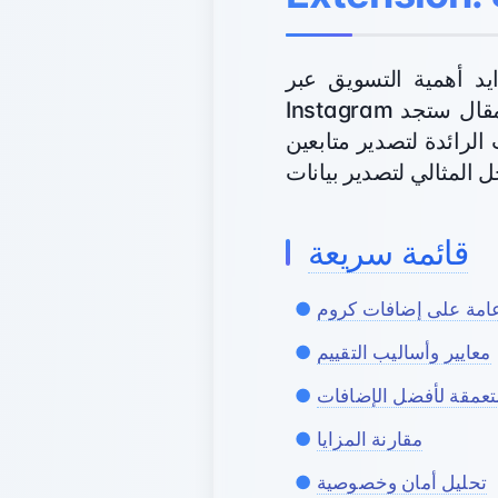
سويق عبر Instagram وتحليلات البيانات، أصبحت إضافات كروم لتصدير متابعين
Instagram أدوات لا يمكن الاستغناء عنها للمسوقين والباحثين وأصحاب الأعمال. في هذا المقال ستجد
Instagram على Chrome لمساعدتك في اختيار
قائمة سريعة
امة على إضافات كروم
معايير وأساليب التقييم
تعمقة لأفضل الإضافات
مقارنة المزايا
تحليل أمان وخصوصية