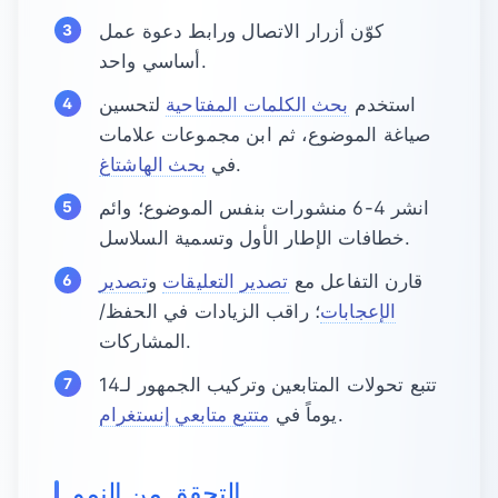
كوّن أزرار الاتصال ورابط دعوة عمل
أساسي واحد.
استخدم
بحث الكلمات المفتاحية
لتحسين
صياغة الموضوع، ثم ابن مجموعات علامات
.
في
بحث الهاشتاغ
انشر 4-6 منشورات بنفس الموضوع؛ وائم
خطافات الإطار الأول وتسمية السلاسل.
قارن التفاعل مع
تصدير التعليقات
و
تصدير
الإعجابات
؛ راقب الزيادات في الحفظ/
المشاركات.
تتبع تحولات المتابعين وتركيب الجمهور لـ14
.
يوماً في
متتبع متابعي إنستغرام
التحقق من النمو